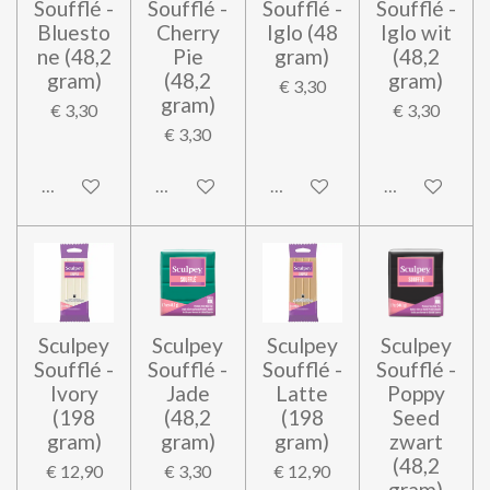
Soufflé -
Soufflé -
Soufflé -
Soufflé -
Bluesto
Cherry
Iglo (48
Iglo wit
ne (48,2
Pie
gram)
(48,2
gram)
(48,2
gram)
€ 3,30
gram)
€ 3,30
€ 3,30
€ 3,30
In winkelwagen
In winkelwagen
In winkelwagen
In winkelwag
Sculpey
Sculpey
Sculpey
Sculpey
Soufflé -
Soufflé -
Soufflé -
Soufflé -
Ivory
Jade
Latte
Poppy
(198
(48,2
(198
Seed
gram)
gram)
gram)
zwart
(48,2
€ 12,90
€ 3,30
€ 12,90
gram)