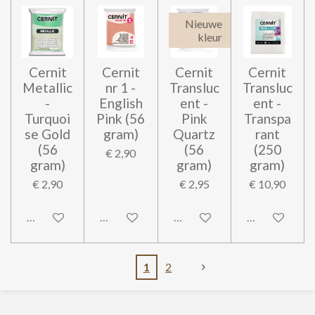
Nieuwe
kleur
Cernit
Cernit
Cernit
Cernit
Metallic
nr 1 -
Transluc
Transluc
-
English
ent -
ent -
Turquoi
Pink (56
Pink
Transpa
se Gold
gram)
Quartz
rant
(56
(56
(250
€ 2,90
gram)
gram)
gram)
€ 2,90
€ 2,95
€ 10,90
In winkelwagen
In winkelwagen
In winkelwagen
In winkelwag
1
2