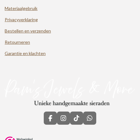
Materiaalgebruik
Privacyverklaring
Bestellen en verzenden
Retourneren
Garantie en klachten
F
I
T
W
a
n
i
h
c
s
k
a
e
t
T
t