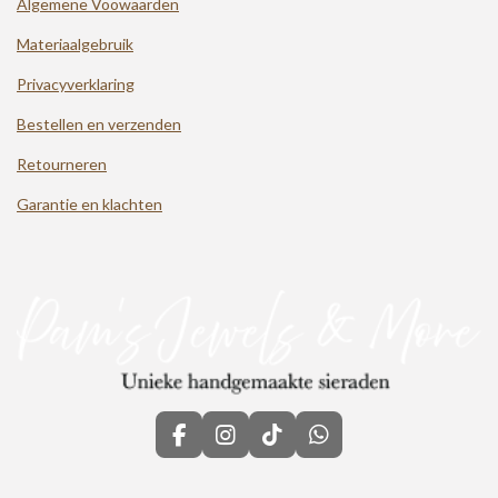
Algemene Voowaarden
Materiaalgebruik
Privacyverklaring
Bestellen en verzenden
Retourneren
Garantie en klachten
F
I
T
W
a
n
i
h
c
s
k
a