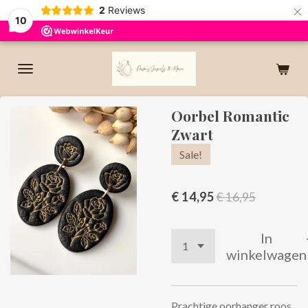
×
2
Reviews
10
Oorbel Romantic
Zwart
Sale!
€ 14,95
€ 16,95
In
winkelwagen
Prachtige oorhanger roos