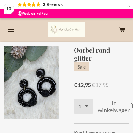
×
2
Reviews
10
Oorbel rond
glitter
Sale
€ 12,95
€ 17,95
In
winkelwagen
Prachtige oorhanger