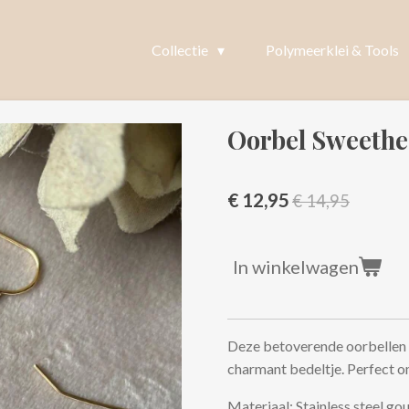
Collectie
Polymeerklei & Tools
Oorbel Sweethe
€ 12,95
€ 14,95
In winkelwagen
Deze betoverende oorbellen c
charmant bedeltje. Perfect om
Materiaal: Stainless steel go