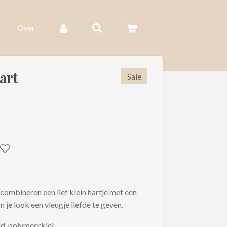
Over
art
Sale
ombineren een lief klein hartje met een
 je look een vleugje liefde te geven.
ud, polymeerklei