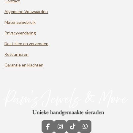
Contact
Algemene Voowaarden
Materiaalgebruik
Privacyverklaring
Bestellen en verzenden
Retourneren
Garantie en klachten
F
I
T
W