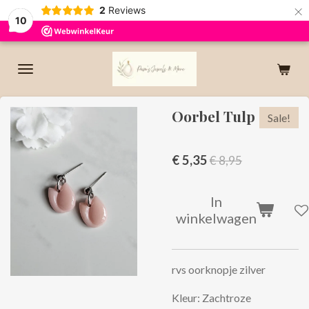
×
2
Reviews
10
Oorbel Tulp
Sale!
€ 5,35
€ 8,95
In
winkelwagen
rvs oorknopje zilver
Kleur: Zachtroze