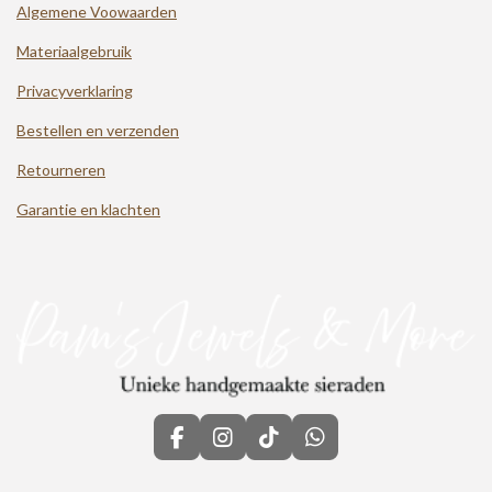
Algemene Voowaarden
Materiaalgebruik
Privacyverklaring
Bestellen en verzenden
Retourneren
Garantie en klachten
F
I
T
W
a
n
i
h
c
s
k
a