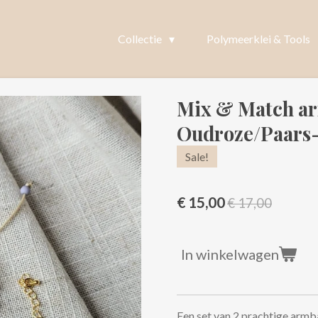
Collectie
Polymeerklei & Tools
Mix & Match a
Oudroze/Paars
Sale!
€ 15,00
€ 17,00
In winkelwagen
Een set van 2 prachtige armb