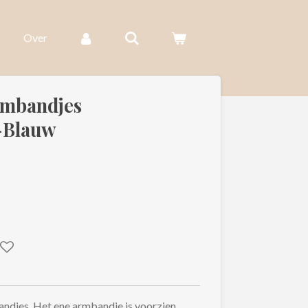
Over
rmbandjes
-Blauw
andjes. Het ene armbandje is voorzien