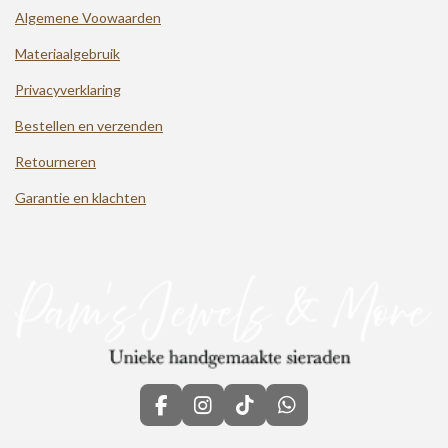
Algemene Voowaarden
Materiaalgebruik
Privacyverklaring
Bestellen en verzenden
Retourneren
Garantie en klachten
F
I
T
W
a
n
i
h