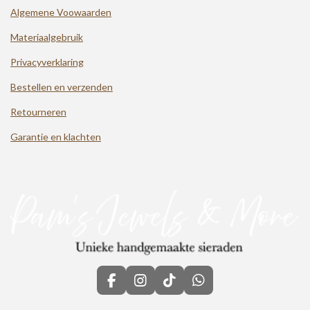
Algemene Voowaarden
Materiaalgebruik
Privacyverklaring
Bestellen en verzenden
Retourneren
Garantie en klachten
F
I
T
W
a
n
i
h