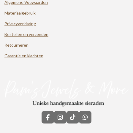
Algemene Voowaarden
Materiaalgebruik
Privacyverklaring
Bestellen en verzenden
Retourneren
Garantie en klachten
F
I
T
W
a
n
i
h
c
s
k
a