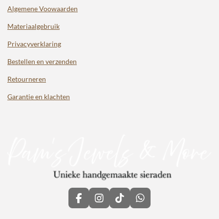
Algemene Voowaarden
Materiaalgebruik
Privacyverklaring
Bestellen en verzenden
Retourneren
Garantie en klachten
F
I
T
W
a
n
i
h