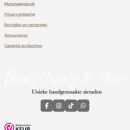
Materiaalgebruik
Privacyverklaring
Bestellen en verzenden
Retourneren
Garantie en klachten
F
I
T
W
a
n
i
h
c
s
k
a
e
t
T
t
b
a
o
s