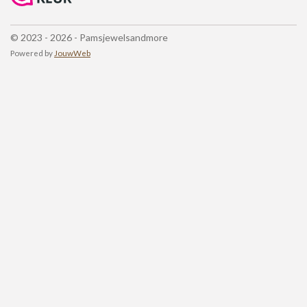
o
g
k
A
o
r
p
© 2023 - 2026 - Pamsjewelsandmore
k
a
p
m
Powered by
JouwWeb