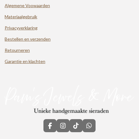
Algemene Voowaarden
Materiaalgebruik
Privacyverklaring
Bestellen en verzenden
Retourneren
Garantie en klachten
F
I
T
W
a
n
i
h