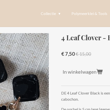
Collectie
Polymeerklei & Tools
4 Leaf Clover - 
€ 7,50
€ 15,00
In winkelwagen
DE 4 Leaf Clover Black is ee
cabochon.
De oorbel is 5 cm lang (gemet