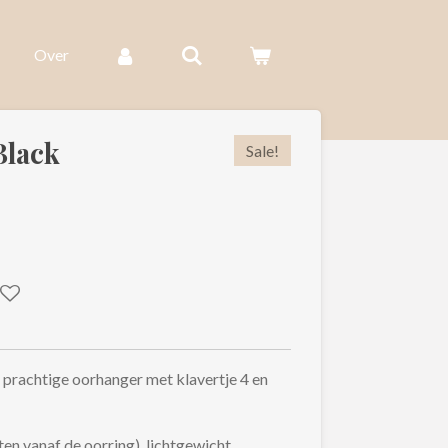
Over
Black
Sale!
n prachtige oorhanger met klavertje 4 en
en vanaf de oorring), lichtgewicht,