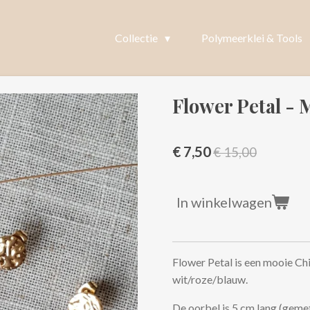
Collectie
Polymeerklei & Tools
Flower Petal - 
€ 7,50
€ 15,00
In winkelwagen
Flower Petal is een mooie Ch
wit/roze/blauw.
De oorbel is 5 cm lang (gemet