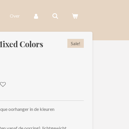
Over
Mixed Colors
Sale!
ique oorhanger in de kleuren
en vanaf de oorring), lichtgewicht,